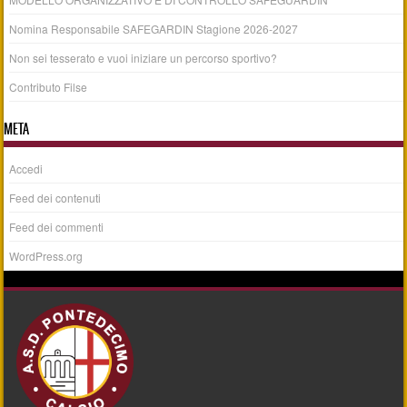
Nomina Responsabile SAFEGARDIN Stagione 2026-2027
Non sei tesserato e vuoi iniziare un percorso sportivo?
Contributo Filse
META
Accedi
Feed dei contenuti
Feed dei commenti
WordPress.org