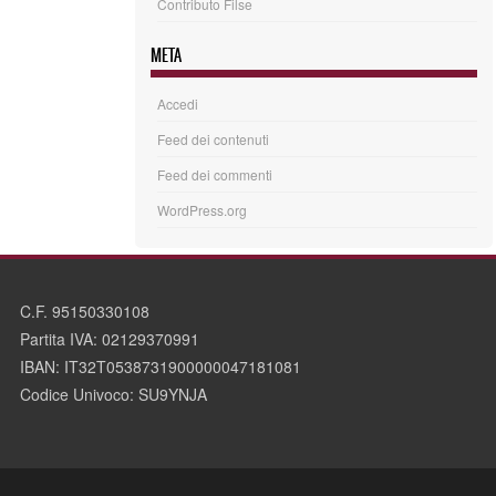
Contributo Filse
META
Accedi
Feed dei contenuti
Feed dei commenti
WordPress.org
C.F. 95150330108
Partita IVA: 02129370991
IBAN: IT32T0538731900000047181081
Codice Univoco: SU9YNJA