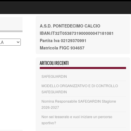
A.S.D. PONTEDECIMO CALCIO
IBAN:IT32T0538731900000047181081
Partita Iva 02129370991
Matricola FIGC 934657
ARTICOLI RECENTI
SAFEGUARDIN
MODELLO ORGANIZZATIVO E DI CONTROLLO
SAFEGUARDIN
Nomina Responsabile SAFEGARDIN Stagione
2026-2027
Non sei tesserato e vuoi iniziare un percorso
sportivo?