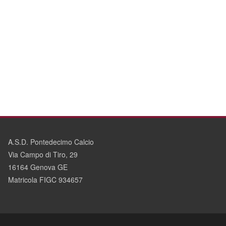
A.S.D. Pontedecimo Calcio
Via Campo di Tiro, 29
16164 Genova GE
Matricola FIGC 934657