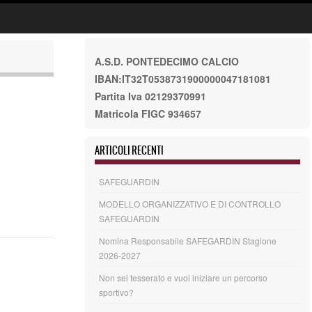
A.S.D. PONTEDECIMO CALCIO
IBAN:IT32T0538731900000047181081
Partita Iva 02129370991
Matricola FIGC 934657
ARTICOLI RECENTI
SAFEGUARDIN
MODELLO ORGANIZZATIVO E DI CONTROLLO
SAFEGUARDIN
Nomina Responsabile SAFEGARDIN Stagione
2026-2027
Non sei tesserato e vuoi iniziare un percorso
sportivo?