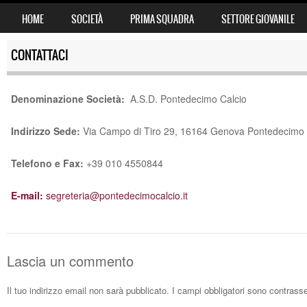
SKIP TO CONTENT
HOME
SOCIETÀ
PRIMA SQUADRA
SETTORE GIOVANILE
MENU
CONTATTACI
Denominazione Società:
A.S.D. Pontedecimo Calcio
Indirizzo Sede:
Via Campo di Tiro 29, 16164 Genova Pontedecimo
Telefono e Fax:
+39 010 4550844
E-mail:
segreteria@pontedecimocalcio.it
Lascia un commento
Il tuo indirizzo email non sarà pubblicato.
I campi obbligatori sono contrass