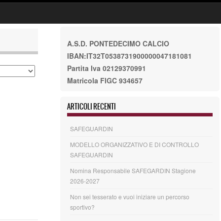
A.S.D. PONTEDECIMO CALCIO
IBAN:IT32T0538731900000047181081
Partita Iva 02129370991
Matricola FIGC 934657
ARTICOLI RECENTI
SAFEGUARDIN
MODELLO ORGANIZZATIVO E DI CONTROLLO
SAFEGUARDIN
Nomina Responsabile SAFEGARDIN Stagione
2026-2027
Non sei tesserato e vuoi iniziare un percorso
sportivo?