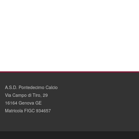
A.S.D. Pontedecimo Calcio
Via Campo di Tiro, 29
16164 Genova GE
Matricola FIGC 934657