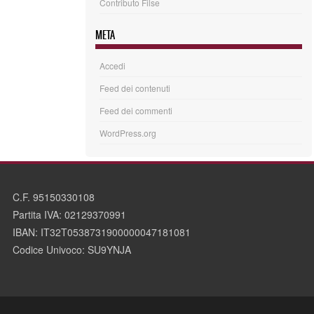
Contributo Filse
META
Accedi
Feed dei contenuti
Feed dei commenti
WordPress.org
C.F. 95150330108
Partita IVA: 02129370991
IBAN: IT32T0538731900000047181081
Codice Univoco: SU9YNJA