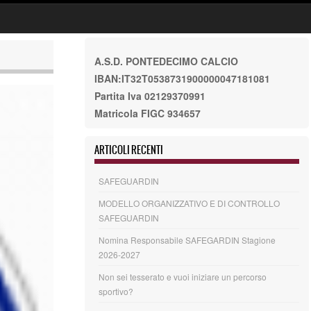
A.S.D. PONTEDECIMO CALCIO
IBAN:IT32T0538731900000047181081
Partita Iva 02129370991
Matricola FIGC 934657
ARTICOLI RECENTI
SAFEGUARDIN
MODELLO ORGANIZZATIVO E DI CONTROLLO
SAFEGUARDIN
Nomina Responsabile SAFEGARDIN Stagione
2026-2027
Non sei tesserato e vuoi iniziare un percorso
sportivo?