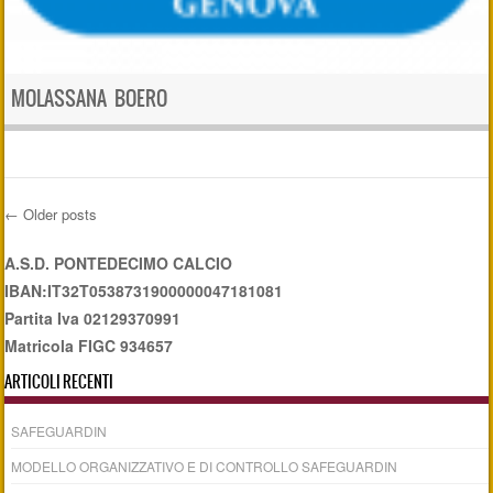
MOLASSANA BOERO
←
Older posts
Post navigation
A.S.D. PONTEDECIMO CALCIO
IBAN:IT32T0538731900000047181081
Partita Iva 02129370991
Matricola FIGC 934657
ARTICOLI RECENTI
SAFEGUARDIN
MODELLO ORGANIZZATIVO E DI CONTROLLO SAFEGUARDIN