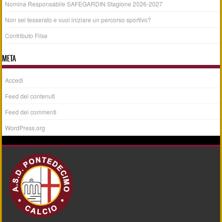
Nomina Responsabile SAFEGARDIN Stagione 2026-2027
Non sei tesserato e vuoi iniziare un percorso sportivo?
Contributo Filse
META
Accedi
Feed dei contenuti
Feed dei commenti
WordPress.org