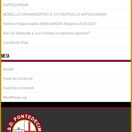
SAFEGUARDIN
MODELLO ORGANIZZATIVO E DI CONTROLLO SAFEGUARDIN
Nomina Responsabile SAFEGARDIN Stagione 2026-2027
Non sei tesserato e vuoi iniziare un percorso sportivo?
Contributo Filse
META
Accedi
Feed dei contenuti
Feed dei commenti
WordPress.org