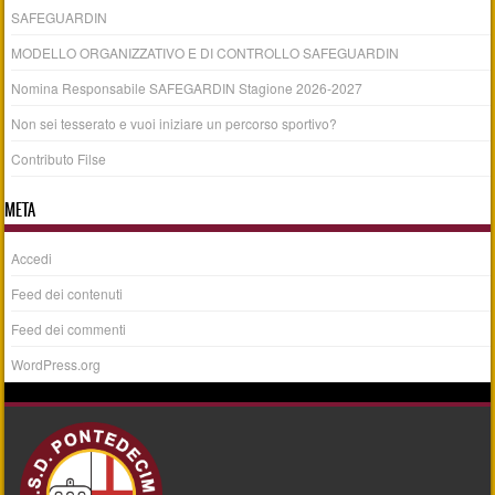
SAFEGUARDIN
MODELLO ORGANIZZATIVO E DI CONTROLLO SAFEGUARDIN
Nomina Responsabile SAFEGARDIN Stagione 2026-2027
Non sei tesserato e vuoi iniziare un percorso sportivo?
Contributo Filse
META
Accedi
Feed dei contenuti
Feed dei commenti
WordPress.org