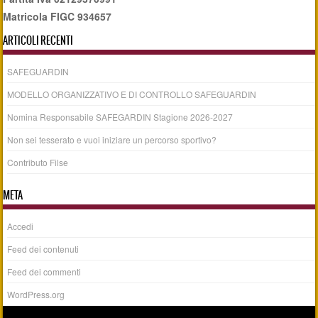
Matricola FIGC 934657
ARTICOLI RECENTI
SAFEGUARDIN
MODELLO ORGANIZZATIVO E DI CONTROLLO SAFEGUARDIN
Nomina Responsabile SAFEGARDIN Stagione 2026-2027
Non sei tesserato e vuoi iniziare un percorso sportivo?
Contributo Filse
META
Accedi
Feed dei contenuti
Feed dei commenti
WordPress.org