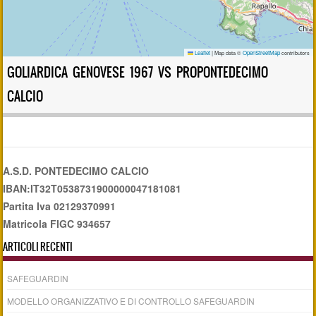
Leaflet
|
Map data ©
OpenStreetMap
contributors
GOLIARDICA GENOVESE 1967 VS PROPONTEDECIMO
CALCIO
A.S.D. PONTEDECIMO CALCIO
IBAN:IT32T0538731900000047181081
Partita Iva 02129370991
Matricola FIGC 934657
ARTICOLI RECENTI
SAFEGUARDIN
MODELLO ORGANIZZATIVO E DI CONTROLLO SAFEGUARDIN