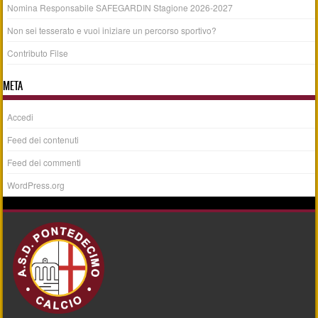
Nomina Responsabile SAFEGARDIN Stagione 2026-2027
Non sei tesserato e vuoi iniziare un percorso sportivo?
Contributo Filse
META
Accedi
Feed dei contenuti
Feed dei commenti
WordPress.org