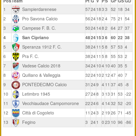
Pos
Team
Pt
G
V
P
S
GF
GS
GD
1
Sampierdarenese
57
24
18
3
3
52
18
34
2
Pro Savona Calcio
56
24
18
2
4
75
21
54
3
Campese F. B. C.
50
24
14
8
2
64
27
37
4
San Cipriano
48
24
15
3
6
60
22
38
5
Speranza 1912 F. C.
38
24
11
5
8
57
53
4
6
Pra F. C.
38
24
11
5
8
55
53
2
7
Vadese Calcio 2018
34
24
10
4
10
40
35
5
8
Quiliano & Valleggia
32
24
10
2
12
47
40
7
9
PONTEDECIMO Calcio
31
24
9
4
11
37
45
-8
10
Letimbro 1945
27
24
8
3
13
31
53
-22
11
Vecchiaudace Campomorone
22
24
6
4
14
32
52
-20
12
Città di Cogoleto
11
24
3
2
19
26
71
-45
13
Fegino
3
24
1
0
23
10
96
-86