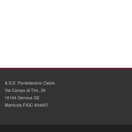
A.S.D. Pontedecimo Calcio
Via Campo di Tiro, 29
16164 Genova GE
Matricola FIGC 934657