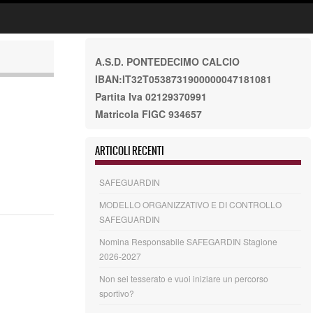
A.S.D. PONTEDECIMO CALCIO
IBAN:IT32T0538731900000047181081
Partita Iva 02129370991
Matricola FIGC 934657
ARTICOLI RECENTI
SAFEGUARDIN
MODELLO ORGANIZZATIVO E DI CONTROLLO
SAFEGUARDIN
Nomina Responsabile SAFEGARDIN Stagione
2026-2027
Non sei tesserato e vuoi iniziare un percorso
sportivo?