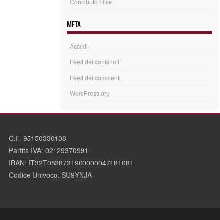
Contributo Filse
META
Accedi
Feed dei contenuti
Feed dei commenti
WordPress.org
C.F. 95150330108
Partita IVA: 02129370991
IBAN: IT32T0538731900000047181081
Codice Univoco: SU9YNJA