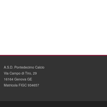
A.S.D. Pontedecimo Calcio
Via Campo di Tiro, 29
16164 Genova GE
Matricola FIGC 934657