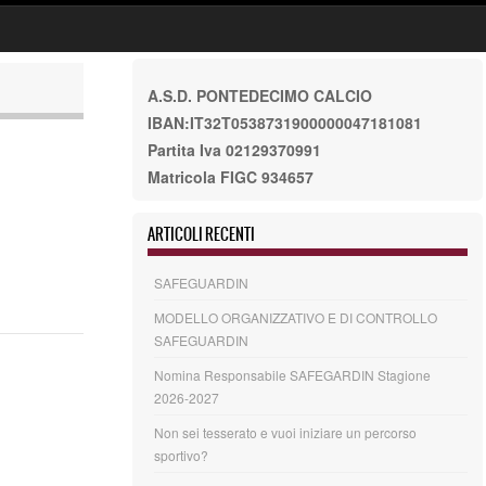
A.S.D. PONTEDECIMO CALCIO
IBAN:IT32T0538731900000047181081
Partita Iva 02129370991
Matricola FIGC 934657
ARTICOLI RECENTI
SAFEGUARDIN
MODELLO ORGANIZZATIVO E DI CONTROLLO
SAFEGUARDIN
Nomina Responsabile SAFEGARDIN Stagione
2026-2027
Non sei tesserato e vuoi iniziare un percorso
sportivo?