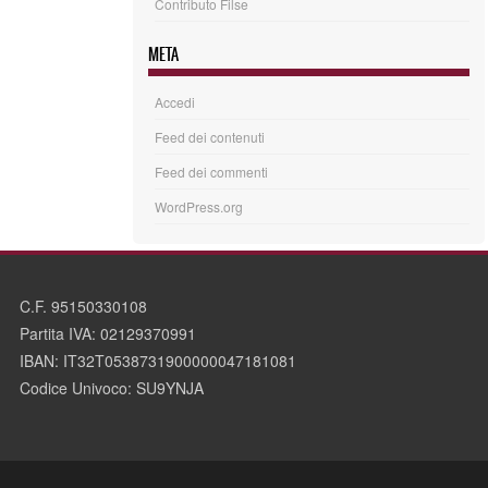
Contributo Filse
META
Accedi
Feed dei contenuti
Feed dei commenti
WordPress.org
C.F. 95150330108
Partita IVA: 02129370991
IBAN: IT32T0538731900000047181081
Codice Univoco: SU9YNJA