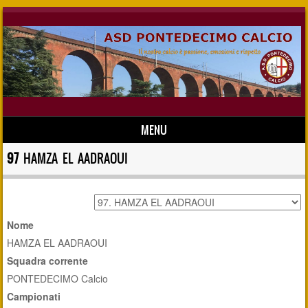
MENU
Skip to content
97
HAMZA EL AADRAOUI
Nome
HAMZA EL AADRAOUI
Squadra corrente
PONTEDECIMO Calcio
Campionati