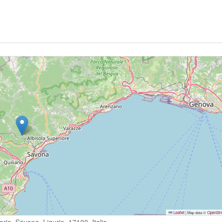
Leaflet
|
Map data ©
OpenStr
io, Savona, Liguria, 17100, Italia