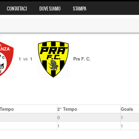
CONTATTACI
DOVE SIAMO
STAMPA
1
vs
1
Pra F. C.
 Tempo
2° Tempo
Goals
0
1
1
1