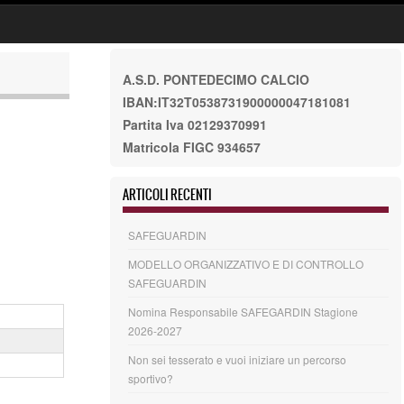
A.S.D. PONTEDECIMO CALCIO
IBAN:IT32T0538731900000047181081
Partita Iva 02129370991
Matricola FIGC 934657
ARTICOLI RECENTI
SAFEGUARDIN
MODELLO ORGANIZZATIVO E DI CONTROLLO
SAFEGUARDIN
Nomina Responsabile SAFEGARDIN Stagione
2026-2027
Non sei tesserato e vuoi iniziare un percorso
sportivo?