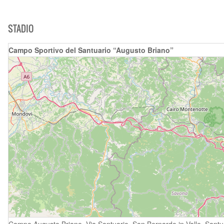
STADIO
Campo Sportivo del Santuario “Augusto Briano”
Campo Augusto Briano, Via Santuario, San Bernardo in Valle, Santuar