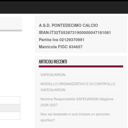
A.S.D. PONTEDECIMO CALCIO
IBAN:IT32T0538731900000047181081
Partita Iva 02129370991
Matricola FIGC 934657
ARTICOLI RECENTI
SAFEGUARDIN
MODELLO ORGANIZZATIVO E DI CONTROLLO
SAFEGUARDIN
Nomina Responsabile SAFEGARDIN Stagione
2026-2027
Non sei tesserato e vuoi iniziare un percorso
sportivo?