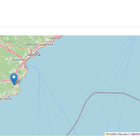
Leaflet
|
Map data ©
OpenStr