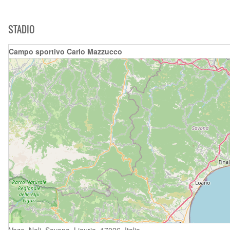
STADIO
Campo sportivo Carlo Mazzucco
Voze, Noli, Savona, Liguria, 17026, Italia