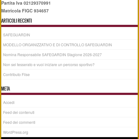
Partita Iva 02129370991
Matricola FIGC 934657
ARTICOLI RECENTI
SAFEGUARDIN
MODELLO ORGANIZZATIVO E DI CONTROLLO SAFEGUARDIN
Nomina Responsabile SAFEGARDIN Stagione 2026-2027
Non sei tesserato e vuoi iniziare un percorso sportivo?
Contributo Filse
META
Accedi
Feed dei contenuti
Feed dei commenti
WordPress.org