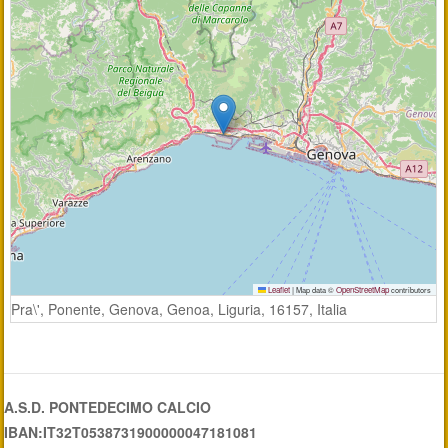
Leaflet
|
Map data ©
OpenStreetMap
contributors
Pra\', Ponente, Genova, Genoa, Liguria, 16157, Italia
A.S.D. PONTEDECIMO CALCIO
IBAN:IT32T0538731900000047181081