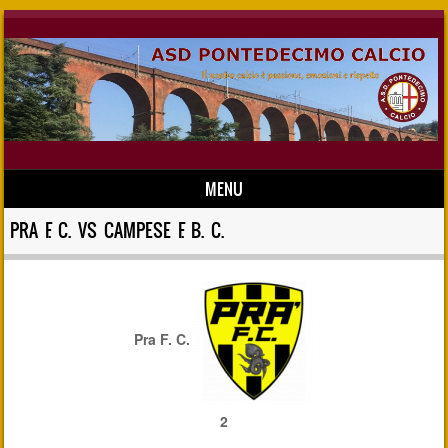
MENU
Skip to content
PRA F. C. VS CAMPESE F. B. C.
Pra F. C.
2