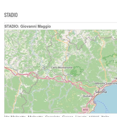
STADIO
STADIO: Giovanni Maggio
Via Molinetto, Molinetto, Cogoleto, Genoa, Liguria, 16016, Italia