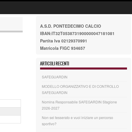
A.S.D. PONTEDECIMO CALCIO
IBAN:IT32T0538731900000047181081
Partita Iva 02129370991
Matricola FIGC 934657
ARTICOLI RECENTI
SAFEGUARDIN
MODELLO ORGANIZZATIVO E DI CONTROLLO
SAFEGUARDIN
Nomina Responsabile SAFEGARDIN Stagione
2026-2027
Non sei tesserato e vuoi iniziare un percorso
sportivo?