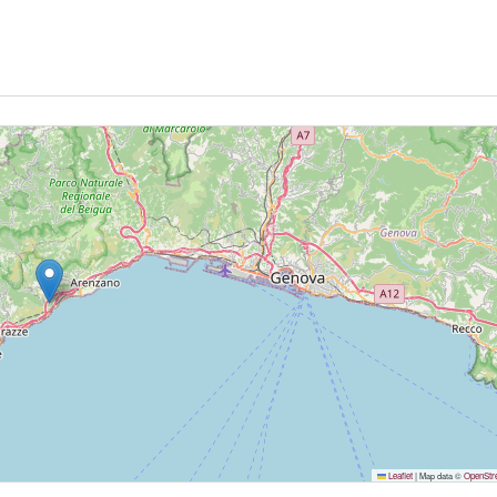
Leaflet
|
Map data ©
OpenStr