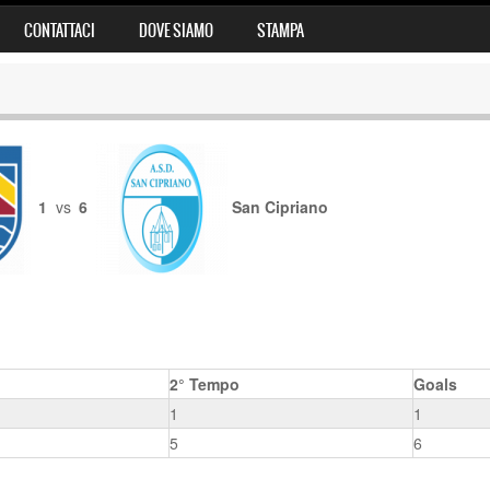
CONTATTACI
DOVE SIAMO
STAMPA
1
vs
6
San Cipriano
2° Tempo
Goals
1
1
5
6