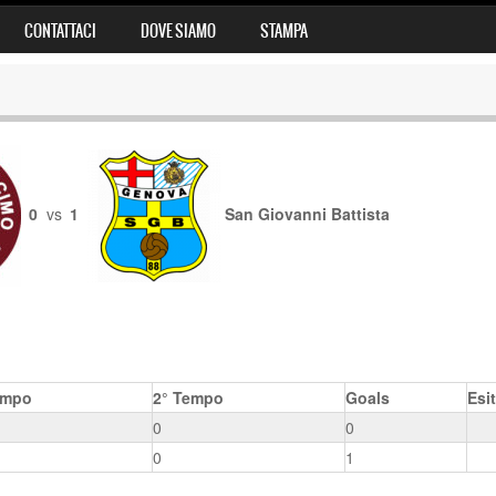
CONTATTACI
DOVE SIAMO
STAMPA
0
vs
1
San Giovanni Battista
empo
2° Tempo
Goals
Esi
0
0
0
1