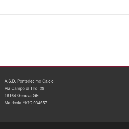
A.S.D. Pontedecimo Calcio
Via Campo di Tiro, 29
16164 Genova GE
Matricola FIGC 934657