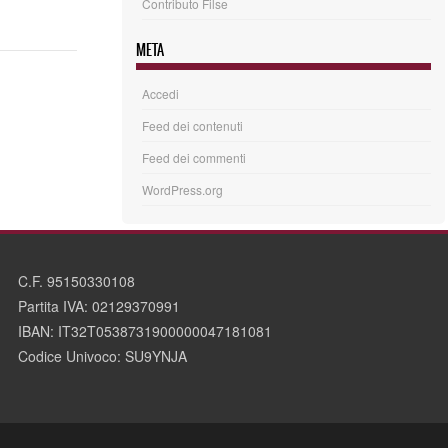
Contributo Filse
META
Accedi
Feed dei contenuti
Feed dei commenti
WordPress.org
C.F. 95150330108
Partita IVA: 02129370991
IBAN: IT32T0538731900000047181081
Codice Univoco: SU9YNJA