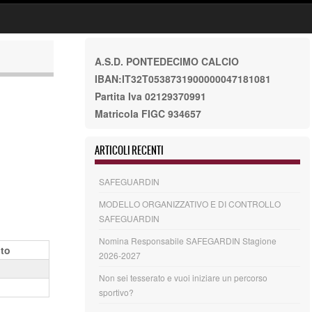
A.S.D. PONTEDECIMO CALCIO
IBAN:IT32T0538731900000047181081
Partita Iva 02129370991
Matricola FIGC 934657
ARTICOLI RECENTI
SAFEGUARDIN
MODELLO ORGANIZZATIVO E DI CONTROLLO
SAFEGUARDIN
Nomina Responsabile SAFEGARDIN Stagione
ito
2026-2027
Non sei tesserato e vuoi iniziare un percorso
sportivo?