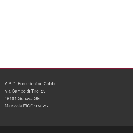
A.S.D. Pontedecimo Calcio
Via Campo di Tiro, 29
16164 Genova GE
Matricola FIGC 934657