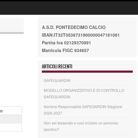
A.S.D. PONTEDECIMO CALCIO
IBAN:IT32T0538731900000047181081
Partita Iva 02129370991
Matricola FIGC 934657
ARTICOLI RECENTI
SAFEGUARDIN
MODELLO ORGANIZZATIVO E DI CONTROLLO
SAFEGUARDIN
Nomina Responsabile SAFEGARDIN Stagione
to
2026-2027
Non sei tesserato e vuoi iniziare un percorso
sportivo?