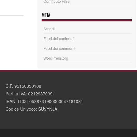
Contributo Filse
META
Accedi
Feed dei contenuti
Feed dei commenti
WordPress.org
C.F. 95150330108
Partita IVA: 02129370991
IBAN: IT32T0538731900000047181081
Codice Univoco: SU9YNJA