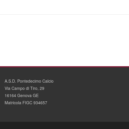
A.S.D. Pontedecimo Calcio
Via Campo di Tiro, 29
16164 Genova GE
Matricola FIGC 934657