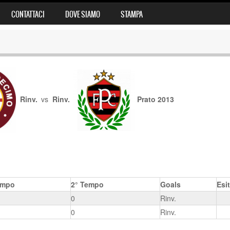
CONTATTACI
DOVE SIAMO
STAMPA
Rinv.
vs
Rinv.
Prato 2013
empo
2° Tempo
Goals
Esi
0
Rinv.
0
Rinv.